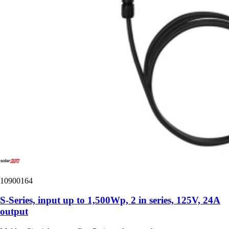
10900164
S-Series, input up to 1,500Wp, 2 in series, 125V, 24A
output