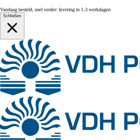
Vandaag besteld, snel verder: levering in 1-3 werkdagen
Schließen