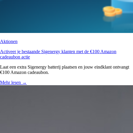
Aktionen
Activeer je bestaande Sigenergy klanten met de €100 Amazon
cadeaubon actie
Laat een extra Sigenergy batterij plaatsen en jouw eindklant ontvangt
€100 Amazon cadeaubon.
Mehr lesen
→