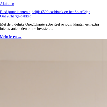
Aktionen
Bied jouw klanten tijdelijk €500 cashback op het SolarEdge
One2Charge-pakket
Met de tijdelijke One2Charge-actie geef je jouw klanten een extra
interessante reden om te investere...
Mehr lesen
→