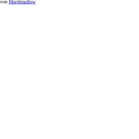
von
Marshmallow