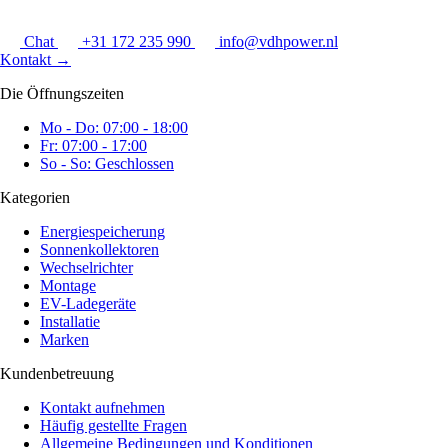
Chat
+31 172 235 990
info@vdhpower.nl
Kontakt
→
Die Öffnungszeiten
Mo - Do: 07:00 - 18:00
Fr: 07:00 - 17:00
So - So: Geschlossen
Kategorien
Energiespeicherung
Sonnenkollektoren
Wechselrichter
Montage
EV-Ladegeräte
Installatie
Marken
Kundenbetreuung
Kontakt aufnehmen
Häufig gestellte Fragen
Allgemeine Bedingungen und Konditionen