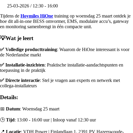
25-03-2026 / 12:30 - 16:00
Tijdens de
Hoymiles HiOne
training op woensdag 25 maart ontdek je
hoe dit all-in-one BESS omvormer, EMS, modulaire accu’s, gateway
en monitoring samenbrengt in één compacte unit.
💡Wat je leert
✅ Volledige producttraining
: Waarom de HiOne interessant is voor
de Nederlandse markt
✅ Installatie-inzichten
: Praktische installatie-aandachtspunten en
toepassing in de praktijk
✅ Directe interactie
: Stel je vragen aan experts en netwerk met
collega-installateurs
Details:
📅
Datum
: Woensdag 25 maart
🕒
Tijd
: 13:00 - 16:00 uur | Inloop vanaf 12:30 uur
📍
Locatie
: VDH Power | Finlandlaan 1, 2391 PV Hazerswoude-