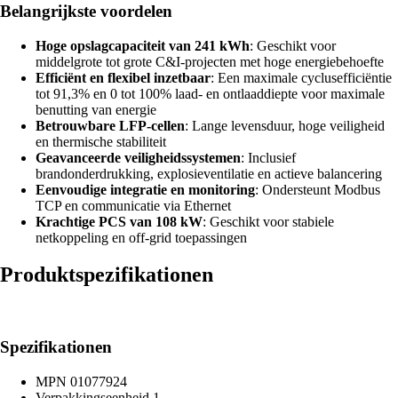
Belangrijkste voordelen
Hoge opslagcapaciteit van 241 kWh
: Geschikt voor
middelgrote tot grote C&I-projecten met hoge energiebehoefte
Efficiënt en flexibel inzetbaar
:
Een maximale cyclusefficiëntie
tot 91,3% en 0 tot 100% laad- en ontlaaddiepte voor maximale
benutting van energie
Betrouwbare LFP-cellen
:
Lange levensduur, hoge veiligheid
en thermische stabiliteit
Geavanceerde veiligheidssystemen
:
Inclusief
brandonderdrukking, explosieventilatie en actieve balancering
Eenvoudige integratie en monitoring
: Ondersteunt Modbus
TCP en communicatie via Ethernet
Krachtige PCS van 108 kW
: Geschikt voor stabiele
netkoppeling en off-grid toepassingen
Produktspezifikationen
Spezifikationen
MPN
01077924
Verpakkingseenheid
1