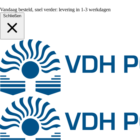
Vandaag besteld, snel verder: levering in 1-3 werkdagen
Schließen