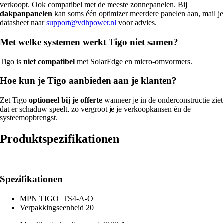
verkoopt. Ook compatibel met de meeste zonnepanelen. Bij
dakpanpanelen
kan soms één optimizer meerdere panelen aan, mail je
datasheet naar
support@vdhpower.nl
voor advies.
Met welke systemen werkt Tigo niet samen?
Tigo is
niet compatibel
met SolarEdge en micro-omvormers.
Hoe kun je Tigo aanbieden aan je klanten?
Zet Tigo
optioneel bij je offerte
wanneer je in de onderconstructie ziet
dat er schaduw speelt, zo vergroot je je verkoopkansen én de
systeemopbrengst.
Produktspezifikationen
Spezifikationen
MPN
TIGO_TS4-A-O
Verpakkingseenheid
20