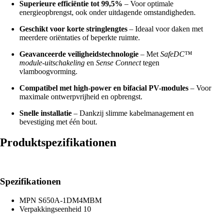
Superieure efficiëntie tot 99,5%
– Voor optimale
energieopbrengst, ook onder uitdagende omstandigheden.
Geschikt voor korte stringlengtes
– Ideaal voor daken met
meerdere oriëntaties of beperkte ruimte.
Geavanceerde veiligheidstechnologie
– Met
SafeDC™
module-uitschakeling
en
Sense Connect
tegen
vlamboogvorming.
Compatibel met high-power en bifacial PV-modules
– Voor
maximale ontwerpvrijheid en opbrengst.
Snelle installatie
– Dankzij slimme kabelmanagement en
bevestiging met één bout.
Produktspezifikationen
Spezifikationen
MPN
S650A-1DM4MBM
Verpakkingseenheid
10