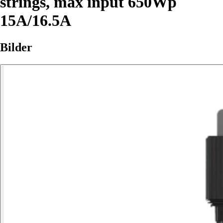
strings, max input 650Wp
15A/16.5A
Bilder