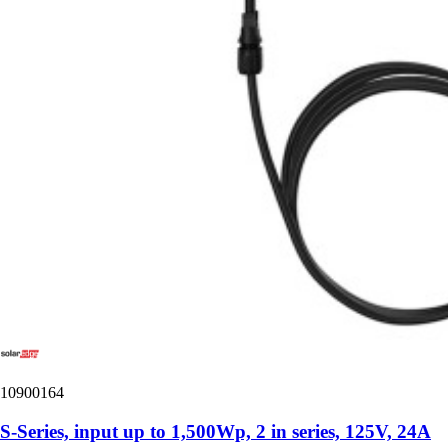
10900164
S-Series, input up to 1,500Wp, 2 in series, 125V, 24A