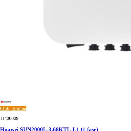
€150,- korting
11400009
Huawei SUN2000L-3,68KTL-L1 (1-fase)