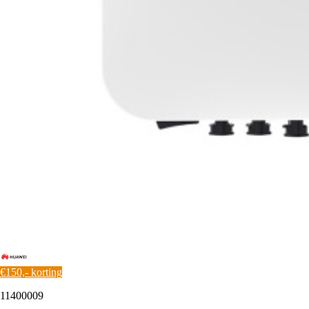
€150,- korting
11400009