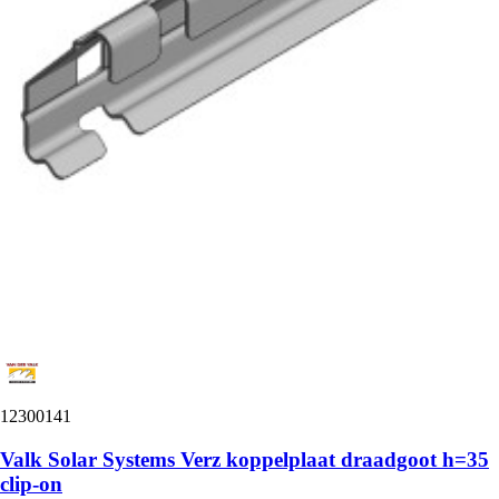
12300141
Valk Solar Systems Verz koppelplaat draadgoot h=35
clip-on