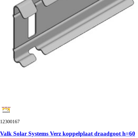
12300167
Valk Solar Systems Verz koppelplaat draadgoot h=60