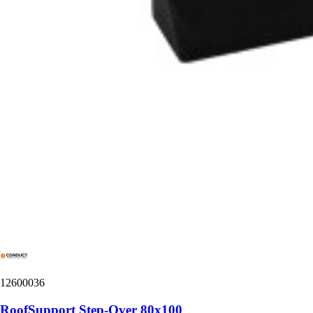
12600036
RoofSupport Step-Over 80x100