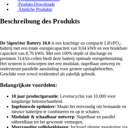
Produkt-Downloads
Ähnliche Produkte
Beschreibung des Produkts
De SigenStor Battery 10.0
is een krachtige en compacte LiFePO₄-
batterij met een totale energiecapaciteit van 9,04 kWh en een bruikbare
capaciteit van 8,76 kWh. Met een 100% depth of discharge en
premium 314Ah-cellen biedt deze batterij optimale energiebenutting.
Het systeem is ontworpen met een modulair, stapelbaar ontwerp en
ondersteunt parallelle aansluiting voor grotere opslagbehoeften.
Geschikt voor zowel residentieel als zakelijk gebruik.
Belangrijkste voordelen:
10 jaar productgarantie
: Levenscyclus van 10.000 voor
langdurige betrouwbaarheid.
Ingebouwde optimizer
: Maakt het eenvoudig om bestaande en
nieuwe batterijen te combineren en op te schalen.
Modulair & schaalbaar ontwerp
: Stapelbaar en parallel
uitbreidbaar tot het gewenste vermogen.
Meervoudige veiligheidslagen
: Inclusief slimme monitoring via