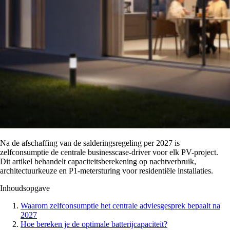
Na de afschaffing van de salderingsregeling per 2027 is
zelfconsumptie de centrale businesscase-driver voor elk PV-project.
Dit artikel behandelt capaciteitsberekening op nachtverbruik,
architectuurkeuze en P1-metersturing voor residentiële installaties.
Inhoudsopgave
Waarom zelfconsumptie het centrale adviesgesprek bepaalt na
2027
Hoe bereken je de optimale batterijcapaciteit?