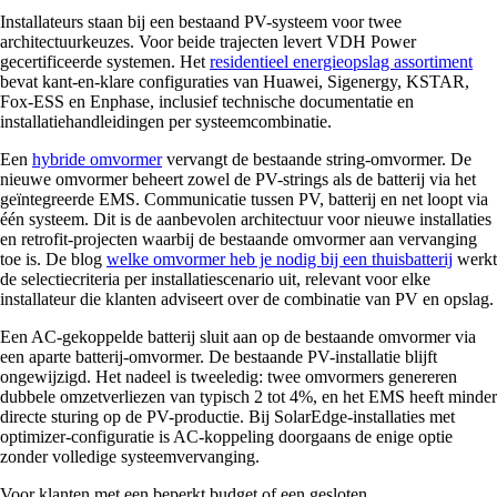
Installateurs staan bij een bestaand PV-systeem voor twee
architectuurkeuzes. Voor beide trajecten levert VDH Power
gecertificeerde systemen. Het
residentieel energieopslag assortiment
bevat kant-en-klare configuraties van Huawei, Sigenergy, KSTAR,
Fox-ESS en Enphase, inclusief technische documentatie en
installatiehandleidingen per systeemcombinatie.
Een
hybride omvormer
vervangt de bestaande string-omvormer. De
nieuwe omvormer beheert zowel de PV-strings als de batterij via het
geïntegreerde EMS. Communicatie tussen PV, batterij en net loopt via
één systeem. Dit is de aanbevolen architectuur voor nieuwe installaties
en retrofit-projecten waarbij de bestaande omvormer aan vervanging
toe is. De blog
welke omvormer heb je nodig bij een thuisbatterij
werkt
de selectiecriteria per installatiescenario uit, relevant voor elke
installateur die klanten adviseert over de combinatie van PV en opslag.
Een AC-gekoppelde batterij sluit aan op de bestaande omvormer via
een aparte batterij-omvormer. De bestaande PV-installatie blijft
ongewijzigd. Het nadeel is tweeledig: twee omvormers genereren
dubbele omzetverliezen van typisch 2 tot 4%, en het EMS heeft minder
directe sturing op de PV-productie. Bij SolarEdge-installaties met
optimizer-configuratie is AC-koppeling doorgaans de enige optie
zonder volledige systeemvervanging.
Voor klanten met een beperkt budget of een gesloten