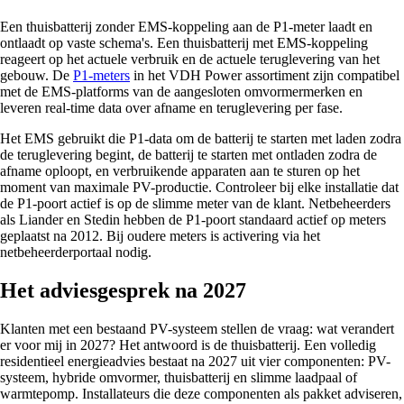
Een thuisbatterij zonder EMS-koppeling aan de P1-meter laadt en
ontlaadt op vaste schema's. Een thuisbatterij met EMS-koppeling
reageert op het actuele verbruik en de actuele teruglevering van het
gebouw. De
P1-meters
in het VDH Power assortiment zijn compatibel
met de EMS-platforms van de aangesloten omvormermerken en
leveren real-time data over afname en teruglevering per fase.
Het EMS gebruikt die P1-data om de batterij te starten met laden zodra
de teruglevering begint, de batterij te starten met ontladen zodra de
afname oploopt, en verbruikende apparaten aan te sturen op het
moment van maximale PV-productie. Controleer bij elke installatie dat
de P1-poort actief is op de slimme meter van de klant. Netbeheerders
als Liander en Stedin hebben de P1-poort standaard actief op meters
geplaatst na 2012. Bij oudere meters is activering via het
netbeheerderportaal nodig.
Het adviesgesprek na 2027
Klanten met een bestaand PV-systeem stellen de vraag: wat verandert
er voor mij in 2027? Het antwoord is de thuisbatterij. Een volledig
residentieel energieadvies bestaat na 2027 uit vier componenten: PV-
systeem, hybride omvormer, thuisbatterij en slimme laadpaal of
warmtepomp. Installateurs die deze componenten als pakket adviseren,