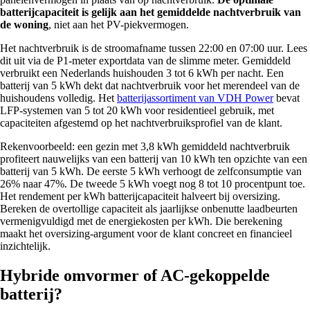
batterijcapaciteit is gelijk aan het gemiddelde nachtverbruik van
de woning
, niet aan het PV-piekvermogen.
Het nachtverbruik is de stroomafname tussen 22:00 en 07:00 uur. Lees
dit uit via de P1-meter exportdata van de slimme meter. Gemiddeld
verbruikt een Nederlands huishouden 3 tot 6 kWh per nacht. Een
batterij van 5 kWh dekt dat nachtverbruik voor het merendeel van de
huishoudens volledig. Het
batterijassortiment van VDH Power
bevat
LFP-systemen van 5 tot 20 kWh voor residentieel gebruik, met
capaciteiten afgestemd op het nachtverbruiksprofiel van de klant.
Rekenvoorbeeld: een gezin met 3,8 kWh gemiddeld nachtverbruik
profiteert nauwelijks van een batterij van 10 kWh ten opzichte van een
batterij van 5 kWh. De eerste 5 kWh verhoogt de zelfconsumptie van
26% naar 47%. De tweede 5 kWh voegt nog 8 tot 10 procentpunt toe.
Het rendement per kWh batterijcapaciteit halveert bij oversizing.
Bereken de overtollige capaciteit als jaarlijkse onbenutte laadbeurten
vermenigvuldigd met de energiekosten per kWh. Die berekening
maakt het oversizing-argument voor de klant concreet en financieel
inzichtelijk.
Hybride omvormer of AC-gekoppelde
batterij?