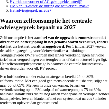
Hybride omvormer of AC-gekoppelde batterij?
EMS en P1-meter: de sturing die het verschil maakt
Het adviesgesprek na 2027
Waarom zelfconsumptie het centrale
adviesgesprek bepaalt na 2027
Zelfconsumptie is
het aandeel van de opgewekte zonnestroom dat
direct of via batterijopslag in het gebouw wordt verbruikt, zonder
dat het via het net wordt teruggeleverd
. Per 1 januari 2027 vervalt
de salderingsregeling voor kleinverbruikersaansluitingen.
Teruggeleverde kWh's worden niet langer verrekend tegen het volle
tarief maar vergoed tegen een teruglevertarief dat structureel lager ligt.
Het zelfconsumptiepercentage is daarmee de centrale businesscase-
driver geworden voor elk PV-project.
Een huishouden zonder extra maatregelen bereikt 25 tot 30%
zelfconsumptie. Met een goed gedimensioneerde thuisbatterij stijgt dat
naar 55 tot 65%. Met een hybride omvormer, batterij en
verbruikssturing op de EV-laadpaal of warmtepomp is 75 tot 80%
haalbaar. Installateurs die nu nog alleen zonnepanelen verkopen zonder
batterijadvies, leveren klanten af met een systeem dat na 2027 minder
rendement oplevert dan gepresenteerd.