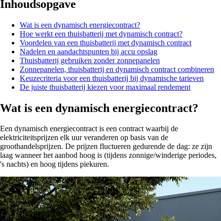
Inhoudsopgave
Wat is een dynamisch energiecontract?
Hoe werkt een thuisbatterij met dynamisch contract?
Voordelen van een thuisbatterij met dynamisch contract
Nadelen en aandachtspunten bij accu opslag
Thuisbatterij gebruiken zonder zonnepanelen
Zonnepanelen, thuisbatterij en dynamisch contract combineren
Keuzecriteria voor een thuisbatterij bij dynamische tarieven
De juiste thuisbatterij kiezen voor maximaal rendement
Wat is een dynamisch energiecontract?
Een dynamisch energiecontract is een contract waarbij de
elektriciteitsprijzen elk uur veranderen op basis van de
groothandelsprijzen. De prijzen fluctueren gedurende de dag: ze zijn
laag wanneer het aanbod hoog is (tijdens zonnige/winderige periodes,
's nachts) en hoog tijdens piekuren.