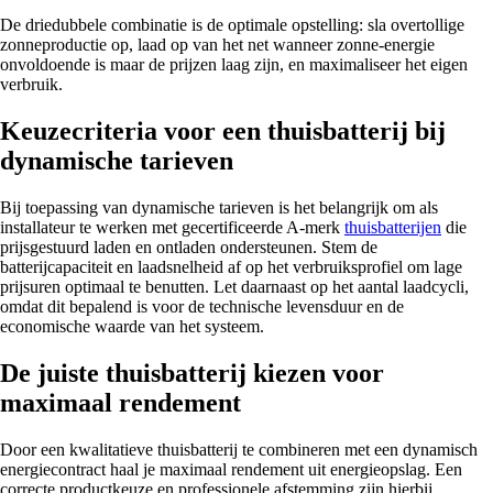
De driedubbele combinatie is de optimale opstelling: sla overtollige
zonneproductie op, laad op van het net wanneer zonne-energie
onvoldoende is maar de prijzen laag zijn, en maximaliseer het eigen
verbruik.
Keuzecriteria voor een thuisbatterij bij
dynamische tarieven
Bij toepassing van dynamische tarieven is het belangrijk om als
installateur te werken met gecertificeerde A-merk
thuisbatterijen
die
prijsgestuurd laden en ontladen ondersteunen. Stem de
batterijcapaciteit en laadsnelheid af op het verbruiksprofiel om lage
prijsuren optimaal te benutten. Let daarnaast op het aantal laadcycli,
omdat dit bepalend is voor de technische levensduur en de
economische waarde van het systeem.
De juiste thuisbatterij kiezen voor
maximaal rendement
Door een kwalitatieve thuisbatterij te combineren met een dynamisch
energiecontract haal je maximaal rendement uit energieopslag. Een
correcte productkeuze en professionele afstemming zijn hierbij