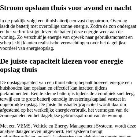
Stroom opslaan thuis voor avond en nacht
In de praktijk volgt een thuisbatterij een vast dagpatroon. Overdag
laadt de batterij met overtollige zonne-energie. Zodra de zon ondergaat
en het verbruik stijgt, levert de batterij deze energie weer aan de
woning. Zo verschuif je energie van opwek naar gebruiksmoment en
schep je bij klanten realistische verwachtingen over het dagelijkse
voordeel van energieopslag.
De juiste capaciteit kiezen voor energie
opslag thuis
De opslagcapaciteit van een thuisbatterij bepaalt hoeveel energie een
huishouden kan opslaan en effectief kan inzetten tijdens
piekmomenten. Een te kleine batterij is tijdens de avondpiek snel leeg,
terwijl een te grote batterij onnodig investeringskapitaal vastzet in
ongebruikte opslag. De juiste thuisbatterijcapaciteit wordt daarom
afgestemd op het werkelijke energieverbruik, het vermogen van de
zonnepanelen en het dagelijkse gebruikspatroon van de woning.
Met een VEMS, Vehicle en Energy Management Systeem, wordt deze
analyse datagedreven uitgevoerd. Het systeem brengt
verbruiksprofielen, opwek, laadsessies van elektrische voertuigen en