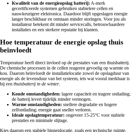
Kwaliteit van de energieopslag batterij:
A-merk
gecertificeerde systemen gebruiken stabielere cellen en
nauwkeurigere elektronica. Daardoor blijft opgeslagen energie
langer beschikbaar en ontstaan minder storingen. Voor jou als
installateur betekent dit minder servicecalls, betrouwbaardere
installaties en een sterkere reputatie bij klanten.
Hoe temperatuur de energie opslag thuis
beïnvloedt
Temperatuur heeft direct invloed op de prestaties van een thuisbatterij.
De chemische processen in de cellen reageren gevoelig op warmte en
kou. Daarom beïnvloedt de installatielocatie zowel de opslagduur van
energie als de levensduur van het systeem, iets wat vooral merkbaar is
bij een
thuisbatterij in de winter
.
Koude omstandigheden:
lagere capaciteit en tragere ontlading;
de batterij levert tijdelijk minder vermogen.
Warme omstandigheden:
snellere degradatie en hogere
zelfontlading; energie gaat sneller verloren.
Ideale opslagtemperatuur:
ongeveer 15-25°C voor stabiele
prestaties en minimale slijtage.
Kies daarom een stabiele binnenlocatie, zoals een technische ruimte,