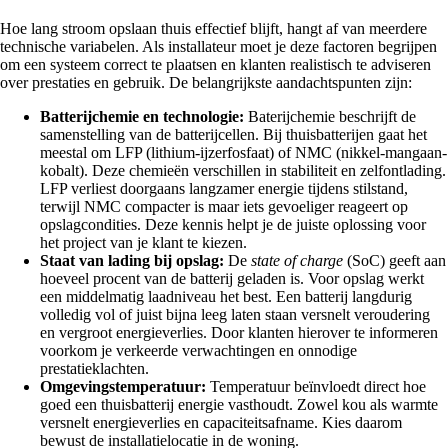
Hoe lang stroom opslaan thuis effectief blijft, hangt af van meerdere
technische variabelen. Als installateur moet je deze factoren begrijpen
om een systeem correct te plaatsen en klanten realistisch te adviseren
over prestaties en gebruik. De belangrijkste aandachtspunten zijn:
Batterijchemie en technologie:
Baterijchemie beschrijft de
samenstelling van de batterijcellen. Bij thuisbatterijen gaat het
meestal om LFP (lithium-ijzerfosfaat) of NMC (nikkel-mangaan-
kobalt). Deze chemieën verschillen in stabiliteit en zelfontlading.
LFP verliest doorgaans langzamer energie tijdens stilstand,
terwijl NMC compacter is maar iets gevoeliger reageert op
opslagcondities. Deze kennis helpt je de juiste oplossing voor
het project van je klant te kiezen.
Staat van lading bij opslag:
De
state of charge
(SoC) geeft aan
hoeveel procent van de batterij geladen is. Voor opslag werkt
een middelmatig laadniveau het best. Een batterij langdurig
volledig vol of juist bijna leeg laten staan versnelt veroudering
en vergroot energieverlies. Door klanten hierover te informeren
voorkom je verkeerde verwachtingen en onnodige
prestatieklachten.
Omgevingstemperatuur:
Temperatuur beïnvloedt direct hoe
goed een thuisbatterij energie vasthoudt. Zowel kou als warmte
versnelt energieverlies en capaciteitsafname. Kies daarom
bewust de installatielocatie in de woning.