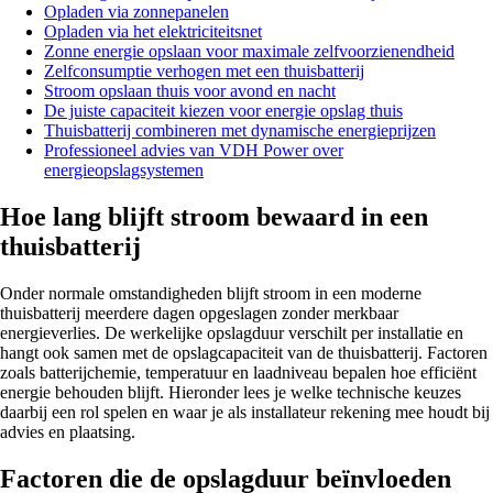
Opladen via zonnepanelen
Opladen via het elektriciteitsnet
Zonne energie opslaan voor maximale zelfvoorzienendheid
Zelfconsumptie verhogen met een thuisbatterij
Stroom opslaan thuis voor avond en nacht
De juiste capaciteit kiezen voor energie opslag thuis
Thuisbatterij combineren met dynamische energieprijzen
Professioneel advies van VDH Power over
energieopslagsystemen
Hoe lang blijft stroom bewaard in een
thuisbatterij
Onder normale omstandigheden blijft stroom in een moderne
thuisbatterij meerdere dagen opgeslagen zonder merkbaar
energieverlies. De werkelijke opslagduur verschilt per installatie en
hangt ook samen met de opslagcapaciteit van de thuisbatterij. Factoren
zoals batterijchemie, temperatuur en laadniveau bepalen hoe efficiënt
energie behouden blijft. Hieronder lees je welke technische keuzes
daarbij een rol spelen en waar je als installateur rekening mee houdt bij
advies en plaatsing.
Factoren die de opslagduur beïnvloeden