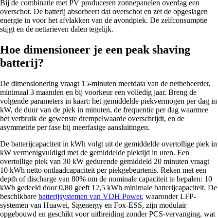
Bij de combinatie met PV produceren zonnepanelen overdag een
overschot. De batterij absorbeert dat overschot en zet de opgeslagen
energie in voor het afvlakken van de avondpiek. De zelfconsumptie
stijgt en de nettarieven dalen tegelijk.
Hoe dimensioneer je een peak shaving
batterij?
De dimensionering vraagt 15-minuten meetdata van de netbeheerder,
minimaal 3 maanden en bij voorkeur een volledig jaar. Breng de
volgende parameters in kaart: het gemiddelde piekvermogen per dag in
kW, de duur van de piek in minuten, de frequentie per dag waarmee
het verbruik de gewenste drempelwaarde overschrijdt, en de
asymmetrie per fase bij meerfasige aansluitingen.
De batterijcapaciteit in kWh volgt uit de gemiddelde overtollige piek in
kW vermenigvuldigd met de gemiddelde piektijd in uren. Een
overtollige piek van 30 kW gedurende gemiddeld 20 minuten vraagt
10 kWh netto ontlaadcapaciteit per piekgebeurtenis. Reken met een
depth of discharge van 80% om de nominale capaciteit te bepalen: 10
kWh gedeeld door 0,80 geeft 12,5 kWh minimale batterijcapaciteit. De
beschikbare
batterijsystemen van VDH Power
, waaronder LFP-
systemen van Huawei, Sigenergy en Fox-ESS, zijn modulair
opgebouwd en geschikt voor uitbreiding zonder PCS-vervanging, wat