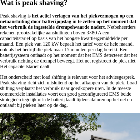
Wat is peak shaving?
Peak shaving is
het actief verlagen van het piekvermogen op een
netaansluiting door batterijopslag in te zetten op het moment dat
het verbruik de ingestelde drempelwaarde nadert
. Netbeheerders
rekenen grootzakelijke aansluitingen boven 3×80 A een
capaciteitstarief op basis van het hoogste kwartiergemiddelde per
maand. Eén piek van 120 kW bepaalt het tarief voor de hele maand,
ook als het bedrijf die piek maar 15 minuten per dag bereikt. Een
batterijsysteem ontlaadt op het moment dat het EMS detecteert dat het
verbruik richting de drempel beweegt. Het net registreert de piek niet.
Het capaciteitstarief daalt.
Het onderscheid met load shifting is relevant voor het adviesgesprek.
Peak shaving richt zich uitsluitend op het afkappen van de piek. Load
shifting verplaatst het verbruik naar goedkopere uren. In de meeste
commerciële installaties voert een goed geconfigureerd EMS beide
strategieën tegelijk uit: de batterij laadt tijdens daluren op het net en
ontlaadt bij pieken later op de dag.