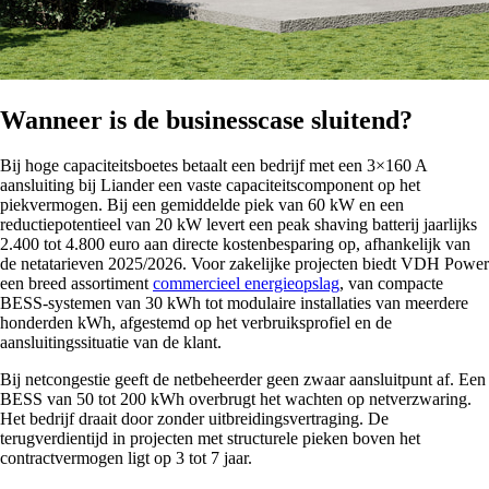
Wanneer is de businesscase sluitend?
Bij hoge capaciteitsboetes betaalt een bedrijf met een 3×160 A
aansluiting bij Liander een vaste capaciteitscomponent op het
piekvermogen. Bij een gemiddelde piek van 60 kW en een
reductiepotentieel van 20 kW levert een peak shaving batterij jaarlijks
2.400 tot 4.800 euro aan directe kostenbesparing op, afhankelijk van
de netatarieven 2025/2026. Voor zakelijke projecten biedt VDH Power
een breed assortiment
commercieel energieopslag
, van compacte
BESS-systemen van 30 kWh tot modulaire installaties van meerdere
honderden kWh, afgestemd op het verbruiksprofiel en de
aansluitingssituatie van de klant.
Bij netcongestie geeft de netbeheerder geen zwaar aansluitpunt af. Een
BESS van 50 tot 200 kWh overbrugt het wachten op netverzwaring.
Het bedrijf draait door zonder uitbreidingsvertraging. De
terugverdientijd in projecten met structurele pieken boven het
contractvermogen ligt op 3 tot 7 jaar.