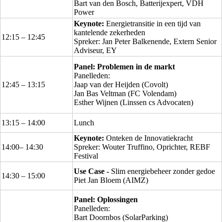
Bart van den Bosch, Batterijexpert, VDH
Power
Keynote:
Energietransitie in een tijd van
kantelende zekerheden
12:15 – 12:45
Spreker: Jan Peter Balkenende, Extern Senior
Adviseur, EY
Panel: Problemen in de markt
Panelleden:
12:45 – 13:15
Jaap van der Heijden (Covolt)
Jan Bas Veltman (FC Volendam)
Esther Wijnen (Linssen cs Advocaten)
13:15 – 14:00
Lunch
Keynote:
Onteken de Innovatiekracht
14:00– 14:30
Spreker: Wouter Truffino, Oprichter, REBF
Festival
Use Case -
Slim energiebeheer zonder gedoe
14:30 – 15:00
Piet Jan Bloem (AIMZ)
Panel: Oplossingen
Panelleden:
Bart Doornbos (SolarParking)