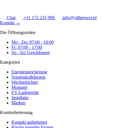
Chat
+31 172 235 990
info@vdhpower.nl
Kontakt
→
Die Öffnungszeiten
Mo - Do: 07:00 - 18:00
Fr: 07:00 - 17:00
So - So: Geschlossen
Kategorien
Energiespeicherung
Sonnenkollektoren
Wechselrichter
Montage
EV-Ladegeräte
Installatie
Marken
Kundenbetreuung
Kontakt aufnehmen
Häufig gestellte Fragen