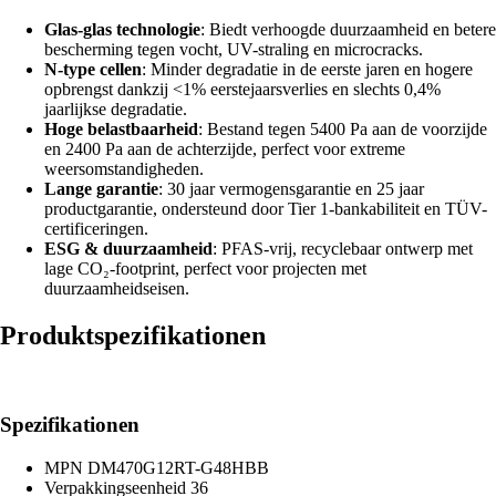
Glas-glas technologie
: Biedt verhoogde duurzaamheid en betere
bescherming tegen vocht, UV-straling en microcracks.
N-type cellen
: Minder degradatie in de eerste jaren en hogere
opbrengst dankzij <1% eerstejaarsverlies en slechts 0,4%
jaarlijkse degradatie.
Hoge belastbaarheid
: Bestand tegen 5400 Pa aan de voorzijde
en 2400 Pa aan de achterzijde, perfect voor extreme
weersomstandigheden.
Lange garantie
: 30 jaar vermogensgarantie en 25 jaar
productgarantie, ondersteund door Tier 1-bankabiliteit en TÜV-
certificeringen.
ESG & duurzaamheid
: PFAS-vrij, recyclebaar ontwerp met
lage CO₂-footprint, perfect voor projecten met
duurzaamheidseisen.
Produktspezifikationen
Spezifikationen
MPN
DM470G12RT-G48HBB
Verpakkingseenheid
36