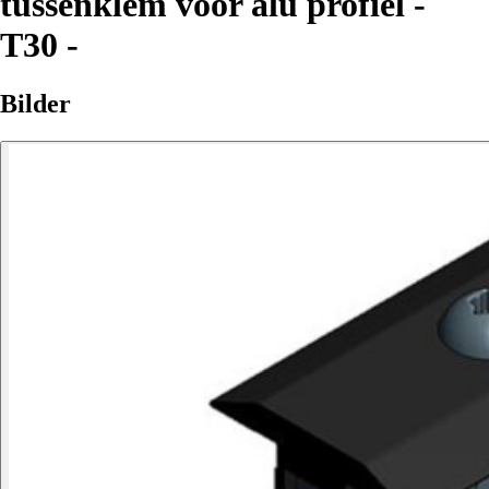
tussenklem voor alu profiel -
T30 -
Bilder