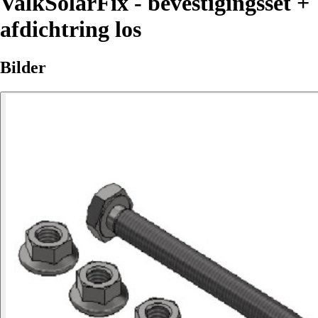
ValkSolarFix - bevestigingsset +
afdichtring los
Bilder