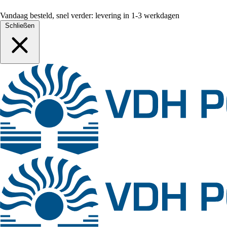
Vandaag besteld, snel verder: levering in 1-3 werkdagen
Schließen