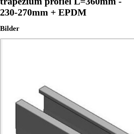
trapezium profiel L=360mm -
230-270mm + EPDM
Bilder