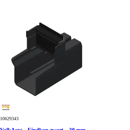
10629343
ValkAce+ - Eindkap zwart – 30 mm