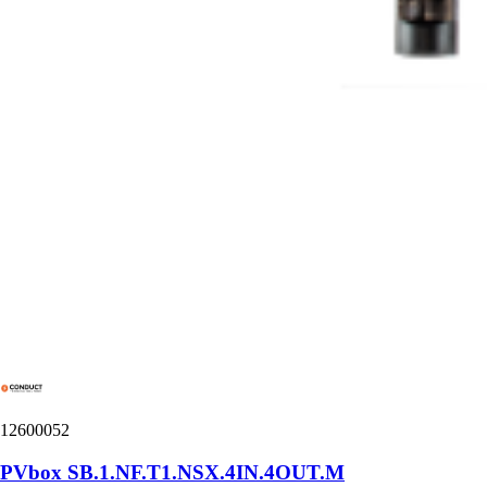
12600052
PVbox SB.1.NF.T1.NSX.4IN.4OUT.M